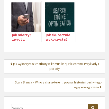
również uczyć
Jak mierzyć
Jak skutecznie
zwrot z
wykorzystać
inwestycji w
marketing
reklamę
afiliacyjny
Nawigacja
Jak wykorzystać chatboty w komunikacji z klientami: Przykłady i
wpisu
porady
Scaia Bianca – Wino z charakterem, poznaj historię i cechy tego
wyjątkowego wina
Search