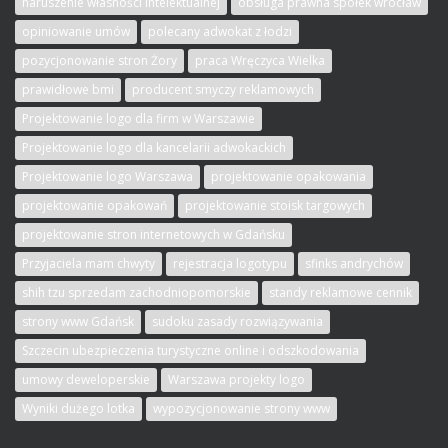
naruszenie własności intelektualnej
obsługa prawna spółek wrocław
opiniowanie umów
polecany adwokat z łodzi
pozycjonowanie stron Żory
praca Wręczyca Wielka
prawidłowe bmi
producent smyczy reklamowych
Projektowanie logo dla firm w Warszawie
Projektowanie logo dla kancelarii adwokackich
Projektowanie logo Warszawa
projektowanie opakowania
projektowanie opakowań
projektowanie stoisk targowych
projektowanie stron internetowych w Gdańsku
Przyjaciela mam chwyty
rejestracja logotypu
sfinks andrychów
shih tzu sprzedam zachodniopomorskie
standy reklamowe cennik
strony www Gdańsk
sudoku zasady rozwiązywania
Szczecin ubezpieczenia turystyczne online i odszkodowania
umowy deweloperskie
Warszawa projekty logo
Wyniki dużego lotka
wypozycjonowanie strony www