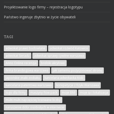
Projektowanie logo firmy – rejestracja logotypu
Państwo ingeruje zbytnio w życie obywateli
TAGI
adwokat prawo budowlane
adwokat rozwód Katowice
adwokat Sieradz
adwokat sprawy cywilne warszawa
Anno Online recenzja
breloki akrylowe
firma brandingowa warszawa
jak samemu pozycjonować stronę
Japońskie znaki zodiaku
kancelaria adwokacka łódź
kancelaria patentowa warszawa
korepetycje z fizyki Warszawa
logo dla firmy
maszyny flow pack
moje BMI
moje ip i lokalizacja
multi multi najczęściej losowane liczby
naruszenie dóbr osobistych w internecie