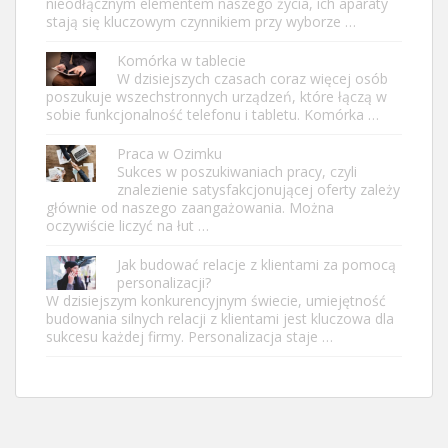
nieodłącznym elementem naszego życia, ich aparaty
stają się kluczowym czynnikiem przy wyborze …
Komórka w tablecie
W dzisiejszych czasach coraz więcej osób
poszukuje wszechstronnych urządzeń, które łączą w
sobie funkcjonalność telefonu i tabletu. Komórka …
Praca w Ozimku
Sukces w poszukiwaniach pracy, czyli
znalezienie satysfakcjonującej oferty zależy
głównie od naszego zaangażowania. Można
oczywiście liczyć na łut …
Jak budować relacje z klientami za pomocą
personalizacji?
W dzisiejszym konkurencyjnym świecie, umiejętność
budowania silnych relacji z klientami jest kluczowa dla
sukcesu każdej firmy. Personalizacja staje …