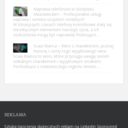
Naprawa telefonów w Grodzisku
Mazowieckim – Profesjonalne usługi
naprawy i serwisu urządzeń mobilnych
W dzisiejszych czasach telefony komórkowe stały się
nieodłącznym elementem naszego życia, a ich
uszkodzenia mogą być naprawdę frustrujące. …
Scaia Bianca – Wino z charakterem, poznaj
historię i cechy tego wyjątkowego wina
Scaia Bianca to wino, które przyciąga uwagę swoim
unikalnym charakterem i wyjątkowym smakiem.
Pochodzące z malowniczego regionu Veneto …
REKLAMA
Sztuka tworzenia skutecznych reklam na LinkedIn Sponsored