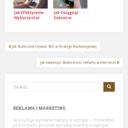
Jak Efektywnie
Jak Osiągnąć
Wykorzystać
Sukces w
Personalizację w
Marketingu
Komunikacji z
Restauracji i
Klientem
Branży
Gastronomiczne
Nawigacja
j
Jak Skutecznie Używać SEO w Strategii Marketingowej
wpisu
Jak zwiększyć skuteczność reklamy w internecie
Search
for:
REKLAMA I MARKETING
Ile kosztuje wymiana matrycy w laptopie – Przewodnik
po kosztach i procesie wymiany matrycy w laptopie