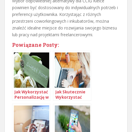
Wybór odpowiedniej alternatywy dla CCIG Kielce
powinien być dostosowany do indywidualnych potrzeb i
preferencji użytkownika. Korzystając z różnych
przestrzeni coworkingowych i inkubatorów, można
znaleźć idealne miejsce do rozwijania swojego biznesu
lub pracy nad projektami freelancerowymi.
Powiązane Posty:
Jak Wykorzystać
Jak Skutecznie
Personalizację w
Wykorzystać
Kampaniach
Growth Hacking
Email
w Rozwoju
Marketingowych
Biznesu