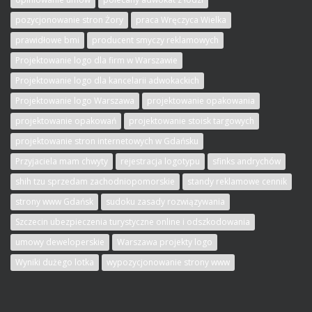
pozycjonowanie stron Żory
praca Wręczyca Wielka
prawidłowe bmi
producent smyczy reklamowych
Projektowanie logo dla firm w Warszawie
Projektowanie logo dla kancelarii adwokackich
Projektowanie logo Warszawa
projektowanie opakowania
projektowanie opakowań
projektowanie stoisk targowych
projektowanie stron internetowych w Gdańsku
Przyjaciela mam chwyty
rejestracja logotypu
sfinks andrychów
shih tzu sprzedam zachodniopomorskie
standy reklamowe cennik
strony www Gdańsk
sudoku zasady rozwiązywania
Szczecin ubezpieczenia turystyczne online i odszkodowania
umowy deweloperskie
Warszawa projekty logo
Wyniki dużego lotka
wypozycjonowanie strony www