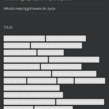
Młodzi nieprzygotowani do życia
TAGI
adwokat prawo budowlane
adwokat rozwód Katowice
adwokat Sieradz
adwokat sprawy cywilne warszawa
Anno Online recenzja
breloki akrylowe
firma brandingowa warszawa
jak samemu pozycjonować stronę
Japońskie znaki zodiaku
kancelaria adwokacka łódź
kancelaria patentowa warszawa
korepetycje z fizyki Warszawa
logo dla firmy
maszyny flow pack
moje BMI
moje ip i lokalizacja
multi multi najczęściej losowane liczby
naruszenie dóbr osobistych w internecie
naruszenie własności intelektualnej
obsługa prawna spółek wrocław
opiniowanie umów
polecany adwokat z łodzi