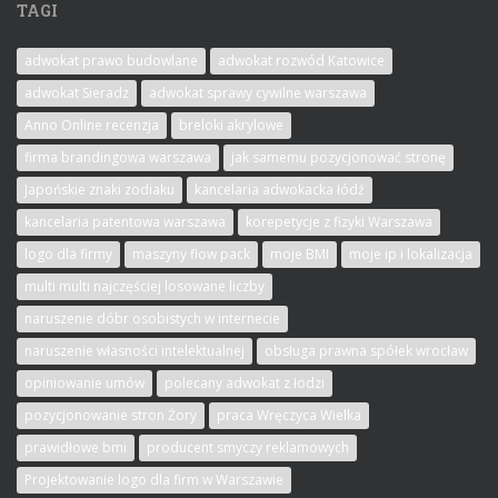
TAGI
adwokat prawo budowlane
adwokat rozwód Katowice
adwokat Sieradz
adwokat sprawy cywilne warszawa
Anno Online recenzja
breloki akrylowe
firma brandingowa warszawa
jak samemu pozycjonować stronę
Japońskie znaki zodiaku
kancelaria adwokacka łódź
kancelaria patentowa warszawa
korepetycje z fizyki Warszawa
logo dla firmy
maszyny flow pack
moje BMI
moje ip i lokalizacja
multi multi najczęściej losowane liczby
naruszenie dóbr osobistych w internecie
naruszenie własności intelektualnej
obsługa prawna spółek wrocław
opiniowanie umów
polecany adwokat z łodzi
pozycjonowanie stron Żory
praca Wręczyca Wielka
prawidłowe bmi
producent smyczy reklamowych
Projektowanie logo dla firm w Warszawie