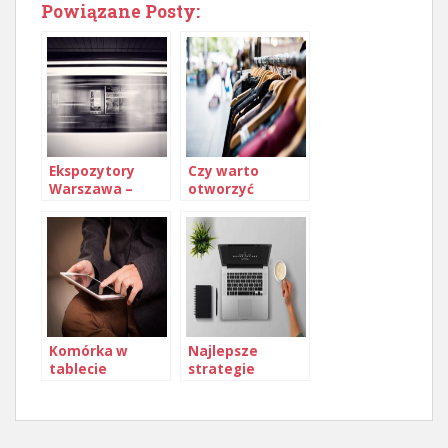
Powiązane Posty:
Ekspozytory
Czy warto
Warszawa –
otworzyć
standy
odzieżowy sklep
reklamowe
franczyzowy?
producent,
cennik
Komórka w
Najlepsze
tablecie
strategie
promocji
produktów
online