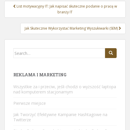
Nawigacja
List motywacyjny IT: Jak napisać skuteczne podanie o pracę w
wpisu
branży IT
Jak Skutecznie Wykorzystać Marketing Wyszukiwarki (SEM)
Search
for:
REKLAMA I MARKETING
Wszystkie za i przeciw, jeśli chodzi o wyższość laptopa
nad komputerem stacjonarnym
Pierwsze miejsce
Jak Tworzyć Efektywne Kampanie Hashtagowe na
Twitterze