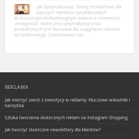
Jak Optymalizować Strony Produktowe dla
Lepszych Wyników Sprzedażowych
W dzisiejszym konkurencyjnym świecie e-commerce,
umiejętność skutecznej optymalizacji stron
produktowych jest kluczowa dla osiągnięcia sukcesu
sprzedażowego. Zastanawiasz się, …
REKLAMA
Jak mierzyć zwrot z inwestycji w reklamę: Kluczowe wskaźniki i
narzędzia
Sztuka tworzenia skutecznych reklam na Instagram Shopping
Jak tworzyć skuteczne newslettery dla klientów?