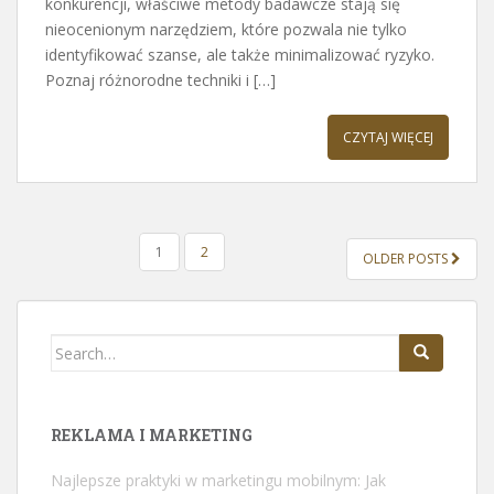
konkurencji, właściwe metody badawcze stają się
nieocenionym narzędziem, które pozwala nie tylko
identyfikować szanse, ale także minimalizować ryzyko.
Poznaj różnorodne techniki i […]
CZYTAJ WIĘCEJ
STRONICOWANIE
1
2
OLDER POSTS
WPISÓW
Search
for:
REKLAMA I MARKETING
Najlepsze praktyki w marketingu mobilnym: Jak