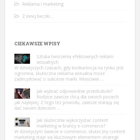
Reklama i marketing
Z innej beczki…
CIEKAWSZE WPISY
Sztuka tworzenia efektownych reklam
wizualnych
W dzisiejszych czasach, gdy konkurencja na rynku jest
ogromna, skuteczna reklama wizualna może
zadecydować o sukcesie marki. Właściwie …
Jak wybrać odpowiednie przedszkole?
Rodzice zawsze chcą dla swoich pociech
jak najlepiej. Z tego też powodu, zawsze starają się
dać swoim dzieciom …
Jak skutecznie wykorzystać content
marketing w branży e-commerce?
W dzisiejszym świecie e-commerce, skuteczny content
marketing staje się kluczowym elementem strategii