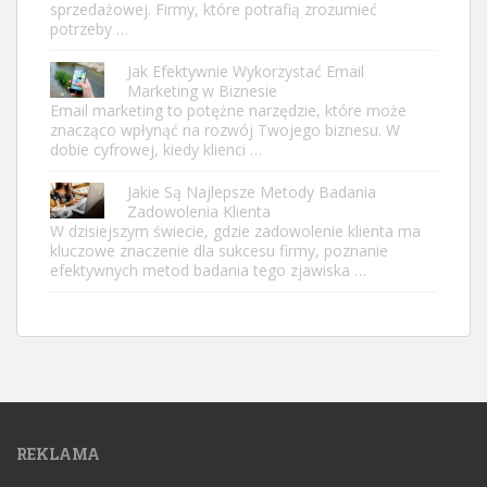
sprzedażowej. Firmy, które potrafią zrozumieć
potrzeby …
Jak Efektywnie Wykorzystać Email
Marketing w Biznesie
Email marketing to potężne narzędzie, które może
znacząco wpłynąć na rozwój Twojego biznesu. W
dobie cyfrowej, kiedy klienci …
Jakie Są Najlepsze Metody Badania
Zadowolenia Klienta
W dzisiejszym świecie, gdzie zadowolenie klienta ma
kluczowe znaczenie dla sukcesu firmy, poznanie
efektywnych metod badania tego zjawiska …
REKLAMA