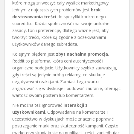
które mogą zniweczyć cały wysiłek marketingowy.
Jednym z najczęstszych problemów jest
brak
dostosowania treści
do specyfiki konkretnego
subredditu. Każda społeczność ma swoje unikalne
zasady, ton i preferencje, dlatego ważne jest, aby
tworzyć treści, które są zgodne z oczekiwaniami
użytkowników danego subreddita.
Kolejnym błędem jest
zbyt nachalna promocja
.
Reddit to platforma, która ceni autentyczność i
organiczne podejście. Użytkownicy szybko zauważają,
gdy treści są jedynie próbą reklamy, co skutkuje
negatywnymi reakcjami. Zamiast tego warto
angażować się w dyskusje i budować zaufanie, oferując
wartość swoim postem lub komentarzem.
Nie można też ignorować
interakcji z
użytkownikami
. Odpowiadanie na komentarze i
uczestnictwo w dyskusjach może znacznie poprawić
postrzeganie marki oraz skuteczność kampanii. Często
marketerzy skupiają się na publikacji treści, zaniedbując