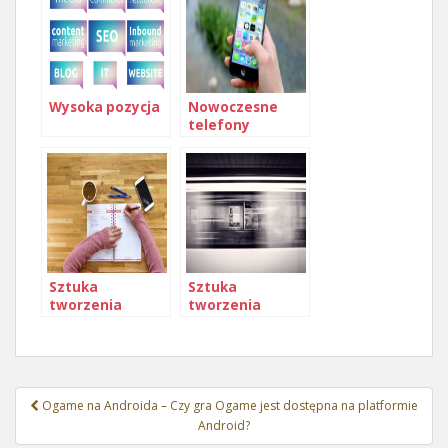
Wysoka pozycja
Nowoczesne
telefony
komórkowe
Sztuka
Sztuka
tworzenia
tworzenia
skutecznych
skutecznych
nagłówków
reklam na
reklamowych
Pinterest
Nawigacja
Ogame na Androida – Czy gra Ogame jest dostępna na platformie
wpisu
Android?