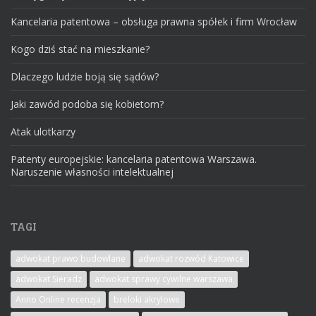
Kancelaria patentowa – obsługa prawna spółek i firm Wrocław
Kogo dziś stać na mieszkanie?
Dlaczego ludzie boją się sądów?
Jaki zawód podoba się kobietom?
Atak ulotkarzy
Patenty europejskie: kancelaria patentowa Warszawa.
Naruszenie własności intelektualnej
TAGI
adwokat prawo budowlane
adwokat rozwód Katowice
adwokat Sieradz
adwokat sprawy cywilne warszawa
Anno Online recenzja
breloki akrylowe