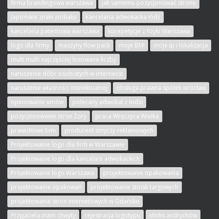
firma brandingowa warszawa
jak samemu pozycjonować stronę
Japońskie znaki zodiaku
kancelaria adwokacka łódź
kancelaria patentowa warszawa
korepetycje z fizyki Warszawa
logo dla firmy
maszyny flow pack
moje BMI
moje ip i lokalizacja
multi multi najczęściej losowane liczby
naruszenie dóbr osobistych w internecie
naruszenie własności intelektualnej
obsługa prawna spółek wrocław
opiniowanie umów
polecany adwokat z łodzi
pozycjonowanie stron Żory
praca Wręczyca Wielka
prawidłowe bmi
producent smyczy reklamowych
Projektowanie logo dla firm w Warszawie
Projektowanie logo dla kancelarii adwokackich
Projektowanie logo Warszawa
projektowanie opakowania
projektowanie opakowań
projektowanie stoisk targowych
projektowanie stron internetowych w Gdańsku
Przyjaciela mam chwyty
rejestracja logotypu
sfinks andrychów