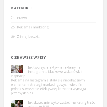
KATEGORIE
Prawo
Reklama i marketing
Z innej beczki…
CIEKAWSZE WPISY
Jak tworzyć efektywne reklamy na
Instagramie: Kluczowe wskazówki i
inspiracje
Reklama na Instagramie stała się nieodłącznym
elementem strategii marketingowych wielu firm,
jednak stworzenie efektywnej kampanii wymaga
przemyślenia i …
Jak skutecznie wykorzystać marketing treści
w branży B2B