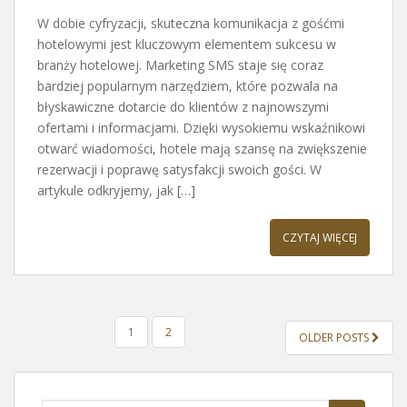
W dobie cyfryzacji, skuteczna komunikacja z gośćmi
hotelowymi jest kluczowym elementem sukcesu w
branży hotelowej. Marketing SMS staje się coraz
bardziej popularnym narzędziem, które pozwala na
błyskawiczne dotarcie do klientów z najnowszymi
ofertami i informacjami. Dzięki wysokiemu wskaźnikowi
otwarć wiadomości, hotele mają szansę na zwiększenie
rezerwacji i poprawę satysfakcji swoich gości. W
artykule odkryjemy, jak […]
CZYTAJ WIĘCEJ
STRONICOWANIE
1
2
OLDER POSTS
WPISÓW