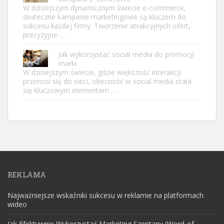
W dzisiejszym dynamicznym świecie e-commerce,
skuteczne kampanie marketingowe są kluczem do
sukcesu każdej firmy. Tworzenie atrakcyjnych ofert,
precyzyjne …
Jak wykorzystać social media do promocji
marki
W dzisiejszym świecie, gdzie większość interakcji
przenosi się do sieci, obecność w social media stała
się kluczowym elementem …
REKLAMA
Najważniejsze wskaźniki sukcesu w reklamie na platformach
wideo
Jak Efektywnie Wykorzystać Marketing Szeptany (Word-of-