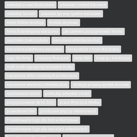
adwokat prawo budowlane
adwokat rozwód Katowice
adwokat Sieradz
adwokat sprawy cywilne warszawa
Anno Online recenzja
breloki akrylowe
firma brandingowa warszawa
jak samemu pozycjonować stronę
Japońskie znaki zodiaku
kancelaria adwokacka łódź
kancelaria patentowa warszawa
korepetycje z fizyki Warszawa
logo dla firmy
maszyny flow pack
moje BMI
moje ip i lokalizacja
multi multi najczęściej losowane liczby
naruszenie dóbr osobistych w internecie
naruszenie własności intelektualnej
obsługa prawna spółek wrocław
opiniowanie umów
polecany adwokat z łodzi
pozycjonowanie stron Żory
praca Wręczyca Wielka
prawidłowe bmi
producent smyczy reklamowych
Projektowanie logo dla firm w Warszawie
Projektowanie logo dla kancelarii adwokackich