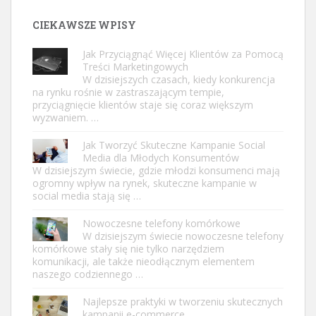
CIEKAWSZE WPISY
Jak Przyciągnąć Więcej Klientów za Pomocą
Treści Marketingowych
W dzisiejszych czasach, kiedy konkurencja
na rynku rośnie w zastraszającym tempie,
przyciągnięcie klientów staje się coraz większym
wyzwaniem. …
Jak Tworzyć Skuteczne Kampanie Social
Media dla Młodych Konsumentów
W dzisiejszym świecie, gdzie młodzi konsumenci mają
ogromny wpływ na rynek, skuteczne kampanie w
social media stają się …
Nowoczesne telefony komórkowe
W dzisiejszym świecie nowoczesne telefony
komórkowe stały się nie tylko narzędziem
komunikacji, ale także nieodłącznym elementem
naszego codziennego …
Najlepsze praktyki w tworzeniu skutecznych
kampanii e-commerce