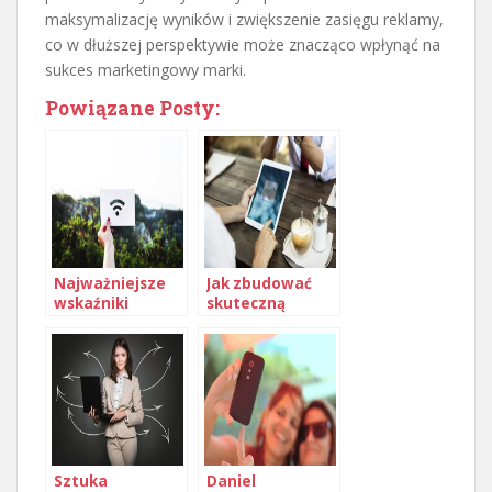
maksymalizację wyników i zwiększenie zasięgu reklamy,
co w dłuższej perspektywie może znacząco wpłynąć na
sukces marketingowy marki.
Powiązane Posty:
Najważniejsze
Jak zbudować
wskaźniki
skuteczną
sukcesu w
strategię
marketingu
remarketingu
mailowym
dynamicznego
Sztuka
Daniel