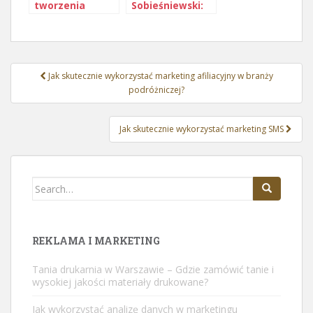
tworzenia
Sobieśniewski:
skutecznych
Kariera i
reklam
osiągnięcia
tekstowych: Jak
znanego
przekonać
polskiego
Nawigacja
odbiorców do
sportowca
Jak skutecznie wykorzystać marketing afiliacyjny w branży
działania
wpisu
podróżniczej?
Jak skutecznie wykorzystać marketing SMS
Search
for:
REKLAMA I MARKETING
Tania drukarnia w Warszawie – Gdzie zamówić tanie i
wysokiej jakości materiały drukowane?
Jak wykorzystać analizę danych w marketingu