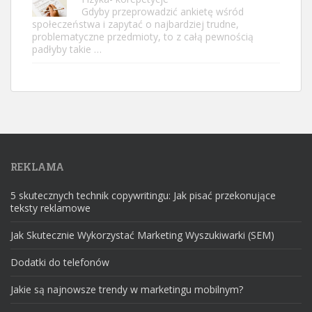
Gdyby przeprowadzić ankietę wśród
społeczeństwa i zapytać o najbardziej trudne,
problematyczne przedmioty, to z całą pewnością
padłyby takie …
REKLAMA
5 skutecznych technik copywritingu: Jak pisać przekonujące
teksty reklamowe
Jak Skutecznie Wykorzystać Marketing Wyszukiwarki (SEM)
Dodatki do telefonów
Jakie są najnowsze trendy w marketingu mobilnym?