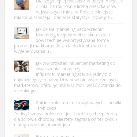
Dlaczego lepiej mieszkać w dużym mieście?
Z roku na rok rośnie liczba mieszkańców
największych miast w Polsce. Mniejsze
miasta pustoszeją i oficjalne statystyki mówiące …
Jak działa marketing bezpośredni?
Marketing bezpośredni to skuteczna i
powszechnie wykorzystywana forma
promocji marki oraz dotarcia do klienta w celu
wygenerowania u …
Jak wykorzystać influencer marketing do
zwiększenia sprzedaży
Influencer marketing stał się jednym z
najważniejszych narzędzi w arsenale współczesnych
marketerów, oferując unikalną możliwość dotarcia do
szerokiego …
Zbicie cholesterolu dla wytrwałych – posiłki
i tryb życia
Podwyższony cholesterol jest bardzo niebezpieczną
dla zdrowia chorobą. Niestety zagraża on też życiu i
dlatego właśnie powoduje u …
Fizyka- korepetycje