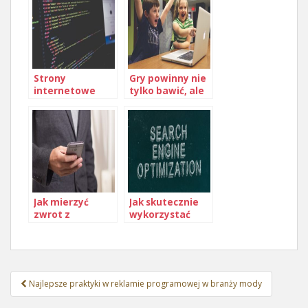
Strony
Gry powinny nie
internetowe
tylko bawić, ale
również uczyć
Jak mierzyć
Jak skutecznie
zwrot z
wykorzystać
inwestycji w
marketing
reklamę
afiliacyjny
Nawigacja
Najlepsze praktyki w reklamie programowej w branży mody
wpisu