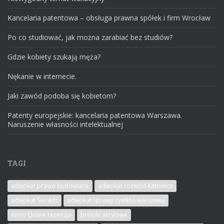
Kancelaria patentowa – obsługa prawna spółek i firm Wrocław
Po co studiować, jak można zarabiać bez studiów?
Gdzie kobiety szukają męża?
Nękanie w internecie.
Jaki zawód podoba się kobietom?
Patenty europejskie: kancelaria patentowa Warszawa.
Naruszenie własności intelektualnej
TAGI
adwokat prawo budowlane
adwokat rozwód Katowice
adwokat Sieradz
adwokat sprawy cywilne warszawa
Anno Online recenzja
breloki akrylowe