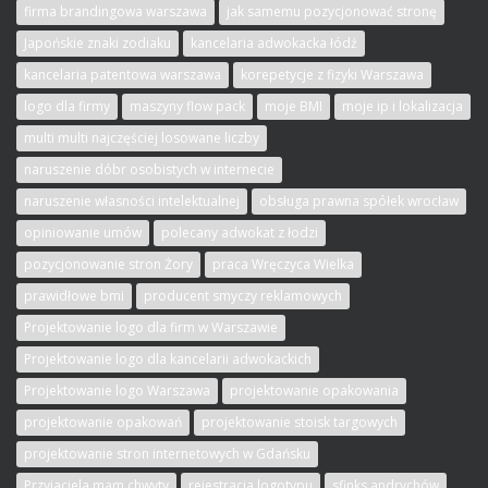
firma brandingowa warszawa
jak samemu pozycjonować stronę
Japońskie znaki zodiaku
kancelaria adwokacka łódź
kancelaria patentowa warszawa
korepetycje z fizyki Warszawa
logo dla firmy
maszyny flow pack
moje BMI
moje ip i lokalizacja
multi multi najczęściej losowane liczby
naruszenie dóbr osobistych w internecie
naruszenie własności intelektualnej
obsługa prawna spółek wrocław
opiniowanie umów
polecany adwokat z łodzi
pozycjonowanie stron Żory
praca Wręczyca Wielka
prawidłowe bmi
producent smyczy reklamowych
Projektowanie logo dla firm w Warszawie
Projektowanie logo dla kancelarii adwokackich
Projektowanie logo Warszawa
projektowanie opakowania
projektowanie opakowań
projektowanie stoisk targowych
projektowanie stron internetowych w Gdańsku
Przyjaciela mam chwyty
rejestracja logotypu
sfinks andrychów