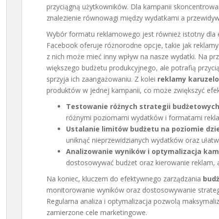
przyciągną użytkowników. Dla kampanii skoncentrowa
znalezienie równowagi między wydatkami a przewidyw
Wybór formatu reklamowego jest również istotny dla
Facebook oferuje różnorodne opcje, takie jak reklamy
z nich może mieć inny wpływ na nasze wydatki. Na pr
większego budżetu produkcyjnego, ale potrafią przy
sprzyja ich zaangażowaniu. Z kolei
reklamy karuzel
produktów w jednej kampanii, co może zwiększyć ef
Testowanie różnych strategii budżetowyc
różnymi poziomami wydatków i formatami reklam,
Ustalanie limitów budżetu na poziomie dz
uniknąć nieprzewidzianych wydatków oraz ułatw
Analizowanie wyników i optymalizacja kam
dostosowywać budżet oraz kierowanie reklam, a
Na koniec, kluczem do efektywnego zarządzania
bud
monitorowanie wyników oraz dostosowywanie strategi
Regularna analiza i optymalizacja pozwolą maksymaliz
zamierzone cele marketingowe.