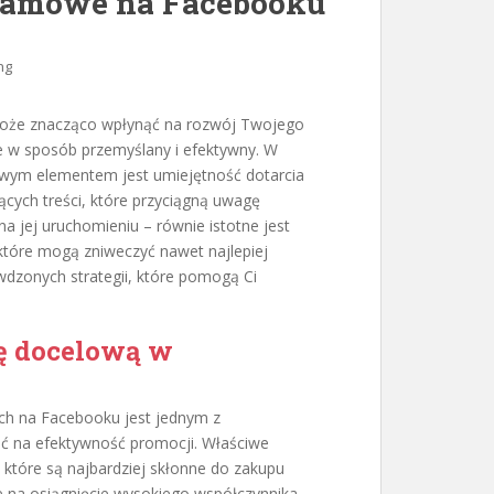
lamowe na Facebooku
ng
może znacząco wpłynąć na rozwój Twojego
e w sposób przemyślany i efektywny. W
zowym elementem jest umiejętność dotarcia
cych treści, które przyciągną uwagę
a jej uruchomieniu – równie istotne jest
które mogą zniweczyć nawet najlepiej
wdzonych strategii, które pomogą Ci
pę docelową w
ch na Facebooku jest jednym z
ć na efektywność promocji. Właściwe
które są najbardziej skłonne do zakupu
e na osiągnięcie wysokiego współczynnika