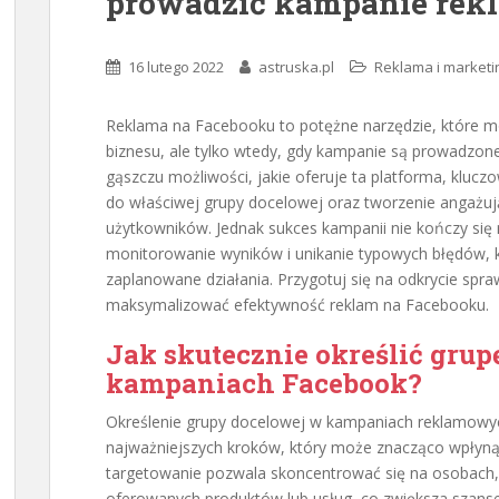
prowadzić kampanie rek
16 lutego 2022
astruska.pl
Reklama i marketi
Reklama na Facebooku to potężne narzędzie, które 
biznesu, ale tylko wtedy, gdy kampanie są prowadzon
gąszczu możliwości, jakie oferuje ta platforma, kluc
do właściwej grupy docelowej oraz tworzenie angażują
użytkowników. Jednak sukces kampanii nie kończy się n
monitorowanie wyników i unikanie typowych błędów, 
zaplanowane działania. Przygotuj się na odkrycie spra
maksymalizować efektywność reklam na Facebooku.
Jak skutecznie określić gru
kampaniach Facebook?
Określenie grupy docelowej w kampaniach reklamowy
najważniejszych kroków, który może znacząco wpłyną
targetowanie pozwala skoncentrować się na osobach, 
oferowanych produktów lub usług, co zwiększa szans