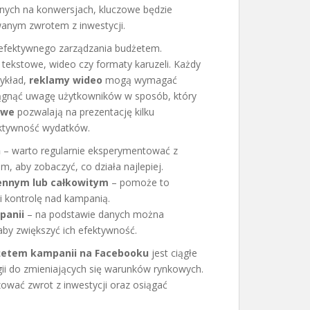
nych na konwersjach, kluczowe będzie
anym zwrotem z inwestycji.
 efektywnego zarządzania budżetem.
 tekstowe, wideo czy formaty karuzeli. Każdy
zykład,
reklamy wideo
mogą wymagać
ciągnąć uwagę użytkowników w sposób, który
owe
pozwalają na prezentację kilku
ektywność wydatków.
h
– warto regularnie eksperymentować z
 aby zobaczyć, co działa najlepiej.
iennym lub całkowitym
– pomoże to
i kontrolę nad kampanią.
panii
– na podstawie danych można
by zwiększyć ich efektywność.
żetem kampanii na Facebooku
jest ciągłe
i do zmieniających się warunków rynkowych.
ować zwrot z inwestycji oraz osiągać