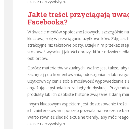
czasie rzeczywistym.
Jakie treści przyciągają u
Facebooka?
W świecie mediów społecznościowych, szczególnie n
kluczową rolę w przyciąganiu użytkowników. Zdjęcia, fi
atrakcyjne niż tekstowe posty. Dzięki nim przekaz staj
stosować wysokiej jakości obrazy, które odzwierciedl
odbiorców.
Oprócz materiałów wizualnych, ważne jest także, aby 
zachęcają do komentowania, udostępniania lub reagow
Użytkownicy cenią sobie możliwość wypowiedzenia się
angażujące pytania lub zachęty do dyskusji. Przykład
produkty lub ich osobiste historie związane z daną ma
Innym kluczowym aspektem jest dostosowanie treści 
ich zainteresowań i potrzeb pozwala na tworzenie bard
Warto również śledzić aktualne trendy, aby móc rea
czasie rzeczywistym.