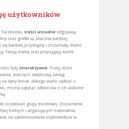
wagę użytkowników
a Facebooku,
treści wizualne
odgrywają
lmy oraz grafiki są znacznie bardziej
e się bardziej przystępny i zrozumiały. Warto
ają Twoją markę oraz przyciągają wzrok
treści były
interaktywne
. Posty, które
ania, znacząco zwiększają zasięg.
 na dany temat, dlatego warto zadbać o
owo, można zapytać odbiorców o ich ulubione
rką.
do oczekiwań grupy docelowej. Zrozumienie
ziej trafnych i angażujących materiałów.
gować na zainteresowania użytkowników w