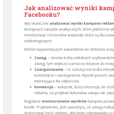
Jak analizować wyniki kamp
Facebooku?
Aby skutecznie
analizować wyniki kampanii rekla
dostępnych narzędzi analitycznych, które platforma
monitorować różnorodne wskaźniki, które są kluczowe
marketingowych.
Wśród najważniejszych wskaźników do śledzenia znajd
Zasięg
– określa liczbę unikalnych użytkowników
zasięg, tym większa szansa na dotarcie do nowy
Zaangażowanie
– to sumaryczna liczba interak
komentarze i udostępnienia. Wysoki poziom zaa
interesująca dla odbiorców.
Konwersje
– wskaźnik, który informuje, ile os
reklamę, na przykład dokonania zakupu lub zapis
Regularne
monitorowanie wyników
kampanii pozwa
korekt. Przykładowo, jeśli zauważysz, że zasięg male
dostosować treść reklamy, aby lepiej odpowiadała o