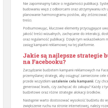
Nie zapominajmy także o regularności publikacji. Sys
budowaniu więzi z odbiorcami oraz utrzymywaniu ich 
planowanie harmonogramu postów, aby zróżnicować r
treści.
Podsumowując, kluczowe elementy przyciągające uw
jakość treści wizualnych, zachęcanie do interakcji, 
oraz regularność publikacji. Dzięki tym wskazówkom 
zasięg kampanii reklamowej na tej platformie.
Jakie są najlepsze strategie
na Facebooku?
Zarządzanie budżetem kampanii reklamowych na Fac
przemyślanej strategii, aby osiągnąć zamierzone cel
przede wszystkim
ustalenie celu kampanii
. Czy ch
generować leads, czy zachęcać do zakupu? Każdy z t
budżetowe oraz różne strategie alokacji środków.
Następnie warto dostosować wysokość budżetu do wyb
zwiększenie ruchu na stronie internetowej, należy roz