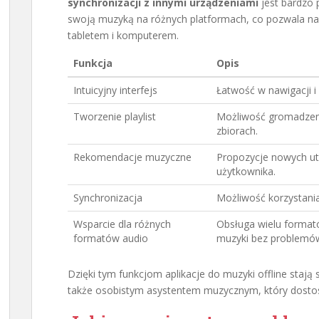
synchronizacji z innymi urządzeniami
jest bardzo 
swoją muzyką na różnych platformach, co pozwala na 
tabletem i komputerem.
Funkcja
Opis
Intuicyjny interfejs
Łatwość w nawigacji i 
Tworzenie playlist
Możliwość gromadzeni
zbiorach.
Rekomendacje muzyczne
Propozycje nowych ut
użytkownika.
Synchronizacja
Możliwość korzystania
Wsparcie dla różnych
Obsługa wielu format
formatów audio
muzyki bez problemó
Dzięki tym funkcjom aplikacje do muzyki offline stają s
także osobistym asystentem muzycznym, który dostos