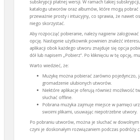
subskrypcji płatnej wersji. W ramach takiej subskrypc
katalogu utworów oraz albumów, które mogą pobrać n
przeważnie prosty i intuicyjny, co sprawia, że nawet
niego skorzystać.
Aby rozpocząć pobieranie, należy najpierw zalogować s
opcję. Następnie użytkownik powinien znaleźć interes
aplikacji obok każdego utworu znajduje się opcja pobi
dół lub napisem „Pobierz”. Po kliknięciu w tę opcję, m
Warto wiedzieć, że:
Muzykę można pobierać zarówno pojedynczo, ja
gromadzenie ulubionych utworów.
Niektóre aplikacje oferują również możliwość tw
słuchać offline.
Pobrana muzyka zajmuje miejsce w pamięci urzą
swoimi plikami, usuwając niepotrzebne utwory.
Po pobraniu utworów, można je słuchać w dowolnym m
czyni je doskonałym rozwiązaniem podczas podróży c