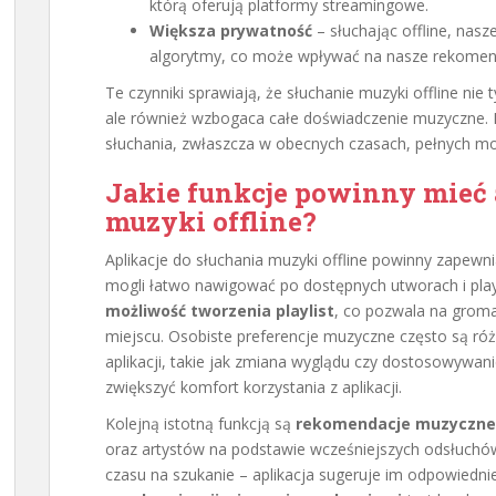
którą oferują platformy streamingowe.
Większa prywatność
– słuchając offline, nasz
algorytmy, co może wpływać na nasze rekomen
Te czynniki sprawiają, że słuchanie muzyki offline nie
ale również wzbogaca całe doświadczenie muzyczne. 
słuchania, zwłaszcza w obecnych czasach, pełnych mob
Jakie funkcje powinny mieć 
muzyki offline?
Aplikacje do słuchania muzyki offline powinny zapewn
mogli łatwo nawigować po dostępnych utworach i pla
możliwość tworzenia playlist
, co pozwala na grom
miejscu. Osobiste preferencje muzyczne często są ró
aplikacji, takie jak zmiana wyglądu czy dostosowywa
zwiększyć komfort korzystania z aplikacji.
Kolejną istotną funkcją są
rekomendacje muzyczne
oraz artystów na podstawie wcześniejszych odsłuchów
czasu na szukanie – aplikacja sugeruje im odpowiedn