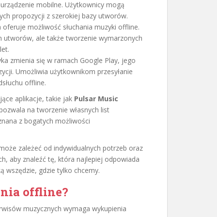
 urządzenie mobilne. Użytkownicy mogą
ych propozycji z szerokiej bazy utworów.
 oferuje możliwość słuchania muzyki offline.
ch utworów, ale także tworzenie wymarzonych
let.
a zmienia się w ramach Google Play, jego
zycji. Umożliwia użytkownikom przesyłanie
łuchu offline.
ące aplikacje, takie jak
Pulsar Music
 pozwala na tworzenie własnych list
 znana z bogatych możliwości
e może zależeć od indywidualnych potrzeb oraz
ch, aby znaleźć tę, która najlepiej odpowiada
ą wszędzie, gdzie tylko chcemy.
nia offline?
serwisów muzycznych wymaga wykupienia