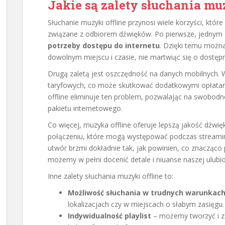
Jakie są zalety słuchania mu
Słuchanie muzyki offline przynosi wiele korzyści, kt
związane z odbiorem dźwięków. Po pierwsze, jednym 
potrzeby dostępu do internetu
. Dzięki temu można
dowolnym miejscu i czasie, nie martwiąc się o dostępn
Drugą zaletą jest oszczędność na danych mobilnych. 
taryfowych, co może skutkować dodatkowymi opłatam
offline eliminuje ten problem, pozwalając na swobod
pakietu internetowego.
Co więcej, muzyka offline oferuje lepszą jakość dźwi
połączeniu, które mogą występować podczas streaming
utwór brzmi dokładnie tak, jak powinien, co znacząco
możemy w pełni docenić detale i niuanse naszej ulubi
Inne zalety słuchania muzyki offline to:
Możliwość słuchania w trudnych warunkac
lokalizacjach czy w miejscach o słabym zasięgu.
Indywidualność playlist
– możemy tworzyć i za