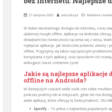
bez internetu: Najlepsze 
27 sierpnia 2020
astruska.pl
Reklama i marke
W dobie nieustannego dostępu do internetu, coraz w
ulubionej muzyki offline. Aplikacje na Androida oferują 
dźwiękami bez konieczności łączenia się z siecią. Wart
najlepsze aplikacje, jak skutecznie pobierać utwory i j
offline. Przyjrzymy się także najczęstszym problem
korzystania z tych aplikacji, oraz sposobom ich rozwi
wzbogacić nasze codzienne życie!
Jakie są najlepsze aplikacje
offline na Androida?
W dzisiejszych czasach wiele osób ceni sobie możliwoś
podczas podróży lub w miejscach, gdzie nie ma dostęp
wiele aplikacji, które oferują tę funkcjonalność. Oto kil
Spotify
– To jedna z najbardziej popularnych a