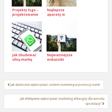
Projekty logo –
Najlepsze
projektowanie
aparaty w
logo dla firm w
komórkach
Warszawie
Jak zbudować
Najważniejsze
silną markę
wskaźniki
osobistą w
sukcesu w
branży
marketingu
mailowym
Nawigacja
Jak skutecznie wykorzystać content marketing w promocji marki
wpisu
Jak efektywnie wykorzystać marketing afiliacyjny dla wzrostu
sprzedaży?