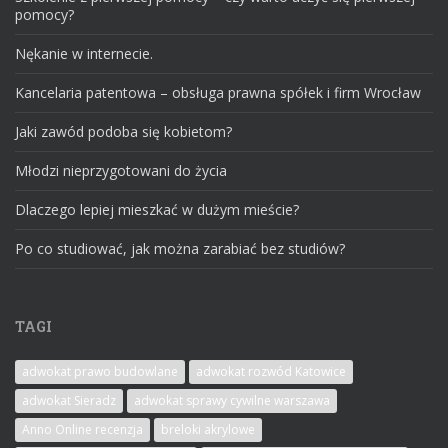
pomocy?
Nękanie w internecie.
Kancelaria patentowa – obsługa prawna spółek i firm Wrocław
Jaki zawód podoba się kobietom?
Młodzi nieprzygotowani do życia
Dlaczego lepiej mieszkać w dużym mieście?
Po co studiować, jak można zarabiać bez studiów?
TAGI
adwokat prawo budowlane
adwokat rozwód Katowice
adwokat Sieradz
adwokat sprawy cywilne warszawa
Anno Online recenzja
breloki akrylowe