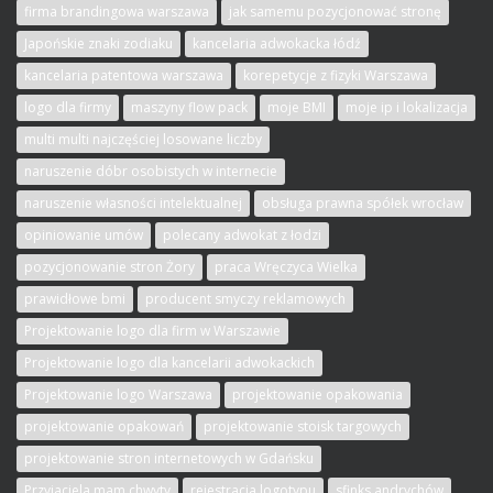
firma brandingowa warszawa
jak samemu pozycjonować stronę
Japońskie znaki zodiaku
kancelaria adwokacka łódź
kancelaria patentowa warszawa
korepetycje z fizyki Warszawa
logo dla firmy
maszyny flow pack
moje BMI
moje ip i lokalizacja
multi multi najczęściej losowane liczby
naruszenie dóbr osobistych w internecie
naruszenie własności intelektualnej
obsługa prawna spółek wrocław
opiniowanie umów
polecany adwokat z łodzi
pozycjonowanie stron Żory
praca Wręczyca Wielka
prawidłowe bmi
producent smyczy reklamowych
Projektowanie logo dla firm w Warszawie
Projektowanie logo dla kancelarii adwokackich
Projektowanie logo Warszawa
projektowanie opakowania
projektowanie opakowań
projektowanie stoisk targowych
projektowanie stron internetowych w Gdańsku
Przyjaciela mam chwyty
rejestracja logotypu
sfinks andrychów