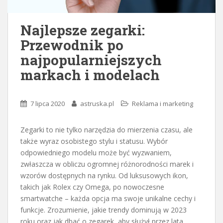
Najlepsze zegarki:
Przewodnik po
najpopularniejszych
markach i modelach
7 lipca 2020
astruska.pl
Reklama i marketing
Zegarki to nie tylko narzędzia do mierzenia czasu, ale
także wyraz osobistego stylu i statusu. Wybór
odpowiedniego modelu może być wyzwaniem,
zwłaszcza w obliczu ogromnej różnorodności marek i
wzorów dostępnych na rynku. Od luksusowych ikon,
takich jak Rolex czy Omega, po nowoczesne
smartwatche – każda opcja ma swoje unikalne cechy i
funkcje. Zrozumienie, jakie trendy dominują w 2023
roku oraz jak dbać o zegarek, aby służył przez lata,