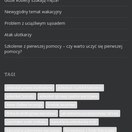
Gdzie kobiety szukają męża?
Niewygodny temat wakacyjny
Problem z uciążliwym sąsiadem
Atak ulotkarzy
Szkolenie z pierwszej pomocy – czy warto uczyć się pierwszej
pomocy?
TAGI
adwokat prawo budowlane
adwokat rozwód Katowice
adwokat Sieradz
adwokat sprawy cywilne warszawa
Anno Online recenzja
breloki akrylowe
firma brandingowa warszawa
jak samemu pozycjonować stronę
Japońskie znaki zodiaku
kancelaria adwokacka łódź
kancelaria patentowa warszawa
korepetycje z fizyki Warszawa