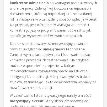
konkretne odniesienia
do wymagań przedstawionych
w ofercie pracy. Zidentyfikuj kluczowe umiejętności i
doświadczenia, które są najbardziej istotne dla danej
roli, a następnie w przemyślany sposób wpleć je w tekst.
Na przykład, jeśli oferta pracy wymaga znajomości
konkretnego języka programowania, podkreśl, w jaki
sposób go wykorzystałeś w swoich projektach.
Dobrze skonstruowany list motywacyjny powinien
również uwzględniać
umiejętności techniczne
.
Zamiast wymieniać je jedynie na liście, warto opisać
konkretne przypadki ich zastosowania. Na przykład,
możesz wspomnieć o projekcie, w którym
implementowałeś rozwiązania oparte na sztucznej
inteligencji lub o aplikacji, którą stworzyłeś w trakcie
studiów, zaznaczając, jak te doświadczenia wpłynęły na
rozwój twoich kompetencji.
W zakończeniu listu motywacyjnego należy umieścić
motywujący akcent
, który skłoni pracodawcę do
podjęcia kontaktu. Możesz wyrazić swoje