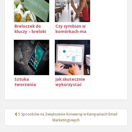
Breloczek do
Czy symbian w
kluczy – breloki
komórkach ma
do kluczy
jeszcze szanse?
hotelowych.
Breloki akrylowe
Sztuka
Jak skutecznie
tworzenia
wykorzystać
skutecznych
marketing
reklam
kontekstowy
tekstowych
Nawigacja
5 Sposobów na Zwiększenie Konwersji w Kampaniach Email
wpisu
Marketingowych