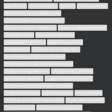
logo dla firmy
maszyny flow pack
moje BMI
moje ip i lokalizacja
multi multi najczęściej losowane liczby
naruszenie dóbr osobistych w internecie
naruszenie własności intelektualnej
obsługa prawna spółek wrocław
opiniowanie umów
polecany adwokat z łodzi
pozycjonowanie stron Żory
praca Wręczyca Wielka
prawidłowe bmi
producent smyczy reklamowych
Projektowanie logo dla firm w Warszawie
Projektowanie logo dla kancelarii adwokackich
Projektowanie logo Warszawa
projektowanie opakowania
projektowanie opakowań
projektowanie stoisk targowych
projektowanie stron internetowych w Gdańsku
Przyjaciela mam chwyty
rejestracja logotypu
sfinks andrychów
shih tzu sprzedam zachodniopomorskie
standy reklamowe cennik
strony www Gdańsk
sudoku zasady rozwiązywania