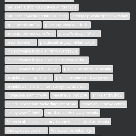
naruszenie dóbr osobistych w internecie
naruszenie własności intelektualnej
obsługa prawna spółek wrocław
opiniowanie umów
polecany adwokat z łodzi
pozycjonowanie stron Żory
praca Wręczyca Wielka
prawidłowe bmi
producent smyczy reklamowych
Projektowanie logo dla firm w Warszawie
Projektowanie logo dla kancelarii adwokackich
Projektowanie logo Warszawa
projektowanie opakowania
projektowanie opakowań
projektowanie stoisk targowych
projektowanie stron internetowych w Gdańsku
Przyjaciela mam chwyty
rejestracja logotypu
sfinks andrychów
shih tzu sprzedam zachodniopomorskie
standy reklamowe cennik
strony www Gdańsk
sudoku zasady rozwiązywania
Szczecin ubezpieczenia turystyczne online i odszkodowania
umowy deweloperskie
Warszawa projekty logo