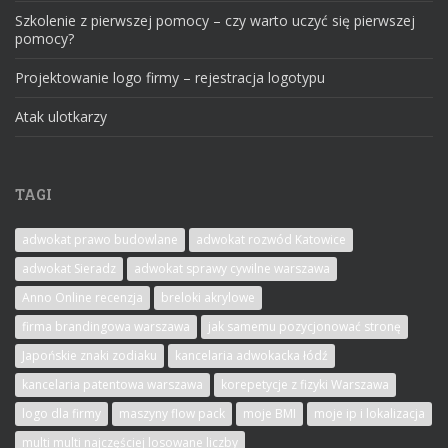
Szkolenie z pierwszej pomocy – czy warto uczyć się pierwszej
pomocy?
Projektowanie logo firmy – rejestracja logotypu
Atak ulotkarzy
TAGI
adwokat prawo budowlane
adwokat rozwód Katowice
adwokat Sieradz
adwokat sprawy cywilne warszawa
Anno Online recenzja
breloki akrylowe
firma brandingowa warszawa
jak samemu pozycjonować stronę
Japońskie znaki zodiaku
kancelaria adwokacka łódź
kancelaria patentowa warszawa
korepetycje z fizyki Warszawa
logo dla firmy
maszyny flow pack
moje BMI
moje ip i lokalizacja
multi multi najczęściej losowane liczby