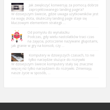
Jak zwiększyć konwersję za pomocą dobrze
zaprojektowanego landing page’a?
W dzisiejszym świecie, gdzie uwaga użytkowników jest
na wagę złota, skuteczny landing page staje się
kluczowym elementem strategii …
Od pomysłu do wynalazku
Podczas, gdy wielu nastolatków traci czas
na zajęcia, potoczenie nazywane głupotami,
jak granie w gry na konsoli, czy …
Komputery w dzisiejszych czasach, to nie
tylko narzędzie służące do rozrywki
W dzisiejszym świecie komputery stały się znacznie
więcej niż tylko narzędziem do rozrywki. Zmieniają
nasze życie w sposób, …