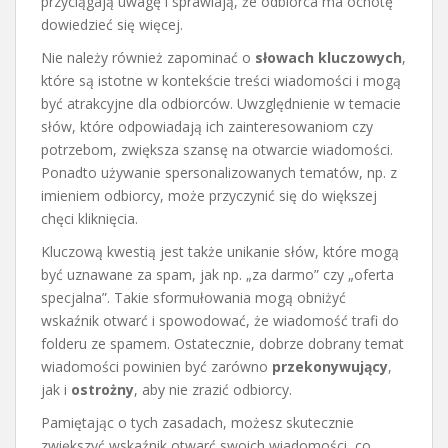
przyciągają uwagę i sprawiają, że odbiorca ma ochotę
dowiedzieć się więcej.
Nie należy również zapominać o
słowach kluczowych
,
które są istotne w kontekście treści wiadomości i mogą
być atrakcyjne dla odbiorców. Uwzględnienie w temacie
słów, które odpowiadają ich zainteresowaniom czy
potrzebom, zwiększa szansę na otwarcie wiadomości.
Ponadto używanie spersonalizowanych tematów, np. z
imieniem odbiorcy, może przyczynić się do większej
chęci kliknięcia.
Kluczową kwestią jest także unikanie słów, które mogą
być uznawane za spam, jak np. „za darmo” czy „oferta
specjalna”. Takie sformułowania mogą obniżyć
wskaźnik otwarć i spowodować, że wiadomość trafi do
folderu ze spamem. Ostatecznie, dobrze dobrany temat
wiadomości powinien być zarówno
przekonywujący
,
jak i
ostrożny
, aby nie zrazić odbiorcy.
Pamiętając o tych zasadach, możesz skutecznie
zwiększyć wskaźnik otwarć swoich wiadomości, co