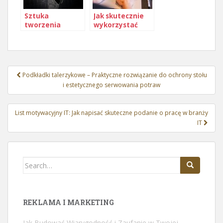
Sztuka
Jak skutecznie
tworzenia
wykorzystać
skutecznych
marketing
reklam
kontekstowy
tekstowych
Nawigacja
Podkładki talerzykowe – Praktyczne rozwiązanie do ochrony stołu
wpisu
i estetycznego serwowania potraw
List motywacyjny IT: Jak napisać skuteczne podanie o pracę w branży
IT
Search
for:
REKLAMA I MARKETING
Jak Budować Wiarygodność i Zaufanie w Twojej