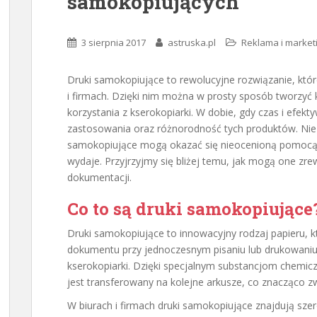
samokopiujących
3 sierpnia 2017
astruska.pl
Reklama i market
Druki samokopiujące to rewolucyjne rozwiązanie, któr
i firmach. Dzięki nim można w prosty sposób tworzyć 
korzystania z kserokopiarki. W dobie, gdy czas i efek
zastosowania oraz różnorodność tych produktów. Nieza
samokopiujące mogą okazać się nieocenioną pomocą, a
wydaje. Przyjrzyjmy się bliżej temu, jak mogą one zr
dokumentacji.
Co to są druki samokopiujące
Druki samokopiujące to innowacyjny rodzaj papieru, kt
dokumentu przy jednoczesnym pisaniu lub drukowaniu,
kserokopiarki. Dzięki specjalnym substancjom chemic
jest transferowany na kolejne arkusze, co znacząco z
W biurach i firmach druki samokopiujące znajdują sze