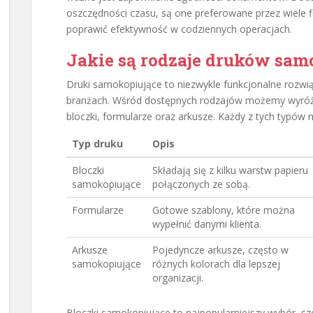
oszczędności czasu, są one preferowane przez wiele f
poprawić efektywność w codziennych operacjach.
Jakie są rodzaje druków sam
Druki samokopiujące to niezwykle funkcjonalne rozwią
branżach. Wśród dostępnych rodzajów możemy wyróż
bloczki, formularze oraz arkusze. Każdy z tych typów
Typ druku
Opis
Bloczki
Składają się z kilku warstw papieru
samokopiujące
połączonych ze sobą.
Formularze
Gotowe szablony, które można
wypełnić danymi klienta.
Arkusze
Pojedyncze arkusze, często w
samokopiujące
różnych kolorach dla lepszej
organizacji.
Bloczki samokopiujące to najpopularniejszy wybór, sz