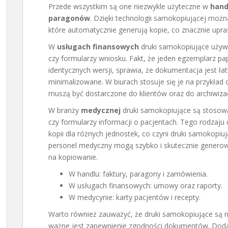
Przede wszystkim są one niezwykle użyteczne w
hand
paragonów
. Dzięki technologii samokopiującej moż
które automatycznie generują kopie, co znacznie upras
W
usługach finansowych
druki samokopiujące uży
czy formularzy wniosku. Fakt, że jeden egzemplarz pa
identycznych wersji, sprawia, że dokumentacja jest ła
minimalizowane. W biurach stosuje się je na przykład 
muszą być dostarczone do klientów oraz do archiwizac
W branży
medycznej
druki samokopiujące są stosowa
czy formularzy informacji o pacjentach. Tego rodza
kopii dla różnych jednostek, co czyni druki samokopi
personel medyczny mogą szybko i skutecznie generow
na kopiowanie.
W handlu: faktury, paragony i zamówienia.
W usługach finansowych: umowy oraz raporty.
W medycynie: karty pacjentów i recepty.
Warto również zauważyć, że druki samokopiujące są n
ważne jest zapewnienie zgodności dokumentów. Dodatk