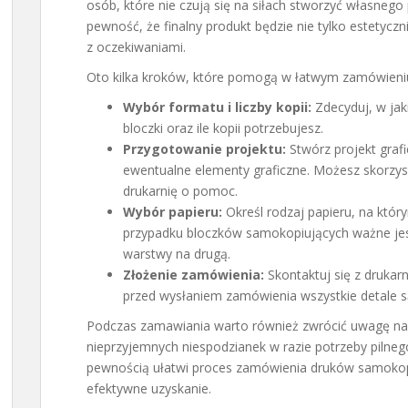
osób, które nie czują się na siłach stworzyć własnego
pewność, że finalny produkt będzie nie tylko estetycz
z oczekiwaniami.
Oto kilka kroków, które pomogą w łatwym zamówieni
Wybór formatu i liczby kopii:
Zdecyduj, w ja
bloczki oraz ile kopii potrzebujesz.
Przygotowanie projektu:
Stwórz projekt grafi
ewentualne elementy graficzne. Możesz skorzys
drukarnię o pomoc.
Wybór papieru:
Określ rodzaj papieru, na któ
przypadku bloczków samokopiujących ważne jest,
warstwy na drugą.
Złożenie zamówienia:
Skontaktuj się z drukarn
przed wysłaniem zamówienia wszystkie detale 
Podczas zamawiania warto również zwrócić uwagę na cz
nieprzyjemnych niespodzianek w razie potrzeby pilne
pewnością ułatwi proces zamówienia druków samokopiu
efektywne uzyskanie.