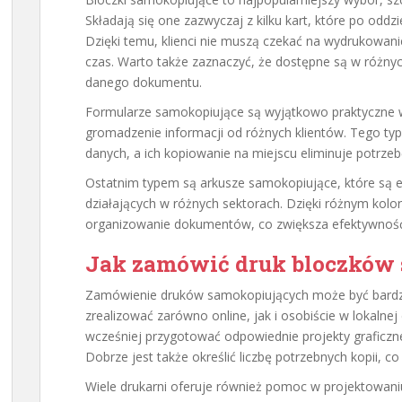
Składają się one zazwyczaj z kilku kart, które po oddzi
Dzięki temu, klienci nie muszą czekać na wydrukow
czas. Warto także zaznaczyć, że dostępne są w różny
danego dokumentu.
Formularze samokopiujące są wyjątkowo praktyczne w 
gromadzenie informacji od różnych klientów. Tego typ
danych, a ich kopiowanie na miejscu eliminuje potrz
Ostatnim typem są arkusze samokopiujące, które są e
działających w różnych sektorach. Dzięki różnym kolo
organizowanie dokumentów, co zwiększa efektywność
Jak zamówić druk bloczków
Zamówienie druków samokopiujących może być bardzo
zrealizować zarówno online, jak i osobiście w lokalne
wcześniej przygotować odpowiednie projekty graficzn
Dobrze jest także określić liczbę potrzebnych kopii, 
Wiele drukarni oferuje również pomoc w projektowani