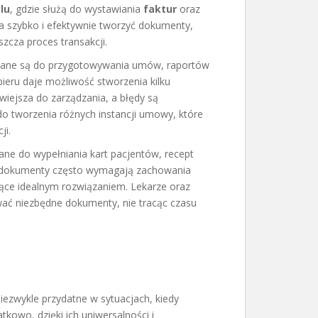
lu
, gdzie służą do wystawiania
faktur
oraz
na szybko i efektywnie tworzyć dokumenty,
zcza proces transakcji.
wane są do przygotowywania umów, raportów
pieru daje możliwość stworzenia kilku
twiejsza do zarządzania, a błędy są
do tworzenia różnych instancji umowy, które
ji.
ne do wypełniania kart pacjentów, recept
ju dokumenty często wymagają zachowania
ujące idealnym rozwiązaniem. Lekarze oraz
ać niezbędne dokumenty, nie tracąc czasu
iezwykle przydatne w sytuacjach, kiedy
owo, dzięki ich uniwersalności i