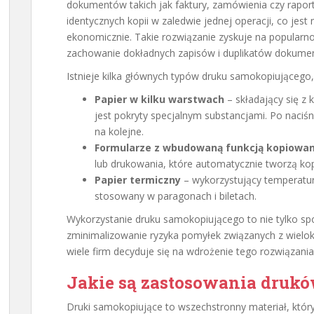
dokumentów takich jak faktury, zamówienia czy raport
identycznych kopii w zaledwie jednej operacji, co jest 
ekonomicznie. Takie rozwiązanie zyskuje na popularno
zachowanie dokładnych zapisów i duplikatów dokume
Istnieje kilka głównych typów druku samokopiującego,
Papier w kilku warstwach
– składający się z 
jest pokryty specjalnym substancjami. Po naciśni
na kolejne.
Formularze z wbudowaną funkcją kopiowan
lub drukowania, które automatycznie tworzą kop
Papier termiczny
– wykorzystujący temperatur
stosowany w paragonach i biletach.
Wykorzystanie druku samokopiującego to nie tylko sp
zminimalizowanie ryzyka pomyłek związanych z wielo
wiele firm decyduje się na wdrożenie tego rozwiązani
Jakie są zastosowania druk
Druki samokopiujące to wszechstronny materiał, który