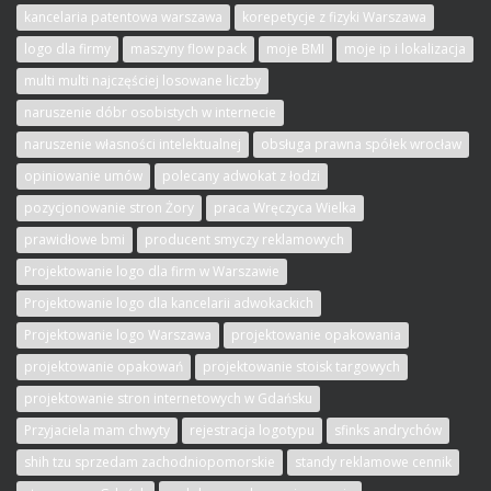
kancelaria patentowa warszawa
korepetycje z fizyki Warszawa
logo dla firmy
maszyny flow pack
moje BMI
moje ip i lokalizacja
multi multi najczęściej losowane liczby
naruszenie dóbr osobistych w internecie
naruszenie własności intelektualnej
obsługa prawna spółek wrocław
opiniowanie umów
polecany adwokat z łodzi
pozycjonowanie stron Żory
praca Wręczyca Wielka
prawidłowe bmi
producent smyczy reklamowych
Projektowanie logo dla firm w Warszawie
Projektowanie logo dla kancelarii adwokackich
Projektowanie logo Warszawa
projektowanie opakowania
projektowanie opakowań
projektowanie stoisk targowych
projektowanie stron internetowych w Gdańsku
Przyjaciela mam chwyty
rejestracja logotypu
sfinks andrychów
shih tzu sprzedam zachodniopomorskie
standy reklamowe cennik