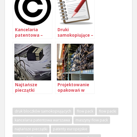
Kancelaria
Druki
patentowa –
samokopiujące –
obsługa prawna
druk bloczków
spółek i firm
samokopiującyc
Wrocław
h
Najtańsze
Projektowanie
pieczątki
opakowań w
firmowe – gdzie
Warszawie –
wykonać w
gdzie to zrobić
Katowicach
dobrze?
druk bloczków samokopiujących
flow pack
flow packi
kancelaria patentowa warszawa
maszyny flow pack
najtańsze pieczątki
patenty europejskie