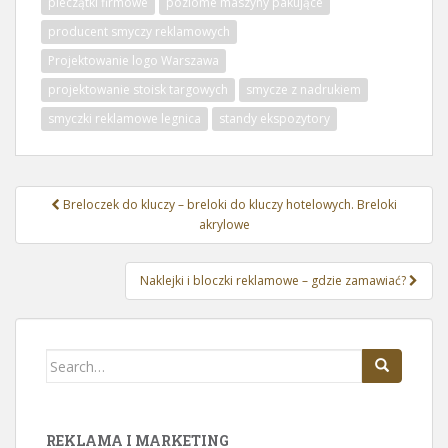
pieczątki firmowe
poziome maszyny pakujące
producent smyczy reklamowych
Projektowanie logo Warszawa
projektowanie stoisk targowych
smycze z nadrukiem
smyczki reklamowe legnica
standy ekspozytory
Nawigacja
Breloczek do kluczy – breloki do kluczy hotelowych. Breloki
wpisu
akrylowe
Naklejki i bloczki reklamowe – gdzie zamawiać?
Search
for:
REKLAMA I MARKETING