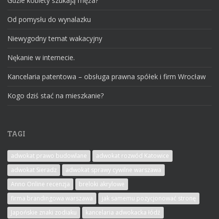
Gdzie kobiety szukają męża?
Od pomysłu do wynalazku
Niewygodny temat wakacyjny
Nękanie w internecie.
Kancelaria patentowa – obsługa prawna spółek i firm Wrocław
Kogo dziś stać na mieszkanie?
TAGI
adwokat prawo budowlane
adwokat rozwód Katowice
adwokat Sieradz
adwokat sprawy cywilne warszawa
Anno Online recenzja
breloki akrylowe
firma brandingowa warszawa
jak samemu pozycjonować stronę
Japońskie znaki zodiaku
kancelaria adwokacka łódź