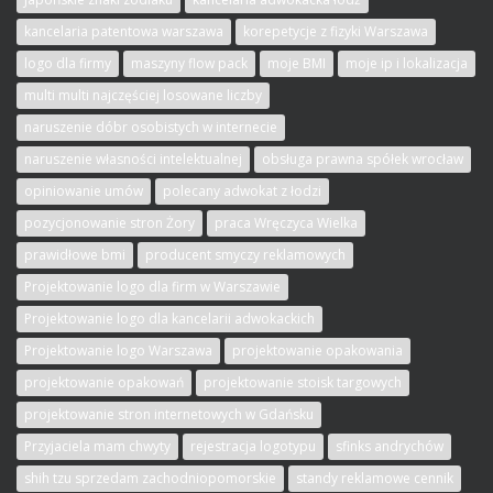
kancelaria patentowa warszawa
korepetycje z fizyki Warszawa
logo dla firmy
maszyny flow pack
moje BMI
moje ip i lokalizacja
multi multi najczęściej losowane liczby
naruszenie dóbr osobistych w internecie
naruszenie własności intelektualnej
obsługa prawna spółek wrocław
opiniowanie umów
polecany adwokat z łodzi
pozycjonowanie stron Żory
praca Wręczyca Wielka
prawidłowe bmi
producent smyczy reklamowych
Projektowanie logo dla firm w Warszawie
Projektowanie logo dla kancelarii adwokackich
Projektowanie logo Warszawa
projektowanie opakowania
projektowanie opakowań
projektowanie stoisk targowych
projektowanie stron internetowych w Gdańsku
Przyjaciela mam chwyty
rejestracja logotypu
sfinks andrychów
shih tzu sprzedam zachodniopomorskie
standy reklamowe cennik