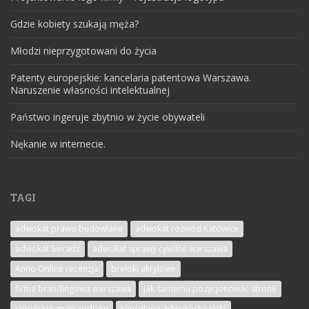
Gdzie kobiety szukają męża?
Młodzi nieprzygotowani do życia
Patenty europejskie: kancelaria patentowa Warszawa.
Naruszenie własności intelektualnej
Państwo ingeruje zbytnio w życie obywateli
Nękanie w internecie.
TAGI
adwokat prawo budowlane
adwokat rozwód Katowice
adwokat Sieradz
adwokat sprawy cywilne warszawa
Anno Online recenzja
breloki akrylowe
firma brandingowa warszawa
jak samemu pozycjonować stronę
Japońskie znaki zodiaku
kancelaria adwokacka łódź