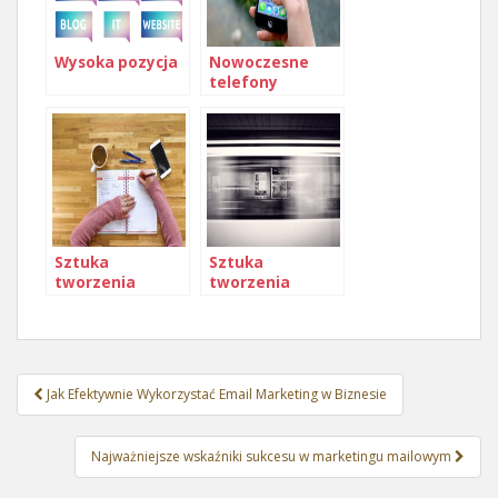
Wysoka pozycja
Nowoczesne
telefony
komórkowe
Sztuka
Sztuka
tworzenia
tworzenia
skutecznych
skutecznych
nagłówków
reklam na
reklamowych
Pinterest
Nawigacja
Jak Efektywnie Wykorzystać Email Marketing w Biznesie
wpisu
Najważniejsze wskaźniki sukcesu w marketingu mailowym