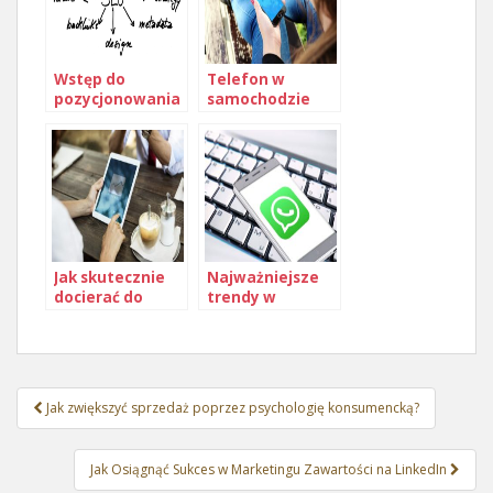
Wstęp do
Telefon w
pozycjonowania
samochodzie
Jak skutecznie
Najważniejsze
docierać do
trendy w
swojej grupy
reklamie na
docelowej
Amazonie
Nawigacja
Jak zwiększyć sprzedaż poprzez psychologię konsumencką?
wpisu
Jak Osiągnąć Sukces w Marketingu Zawartości na LinkedIn