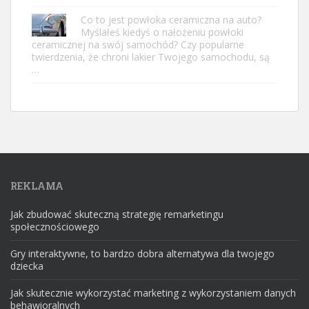
Co to jest powłoka ceramiczna na auto?
Myślałeś kiedyś o nałożeniu powłoki
ceramicznej na swój samochód? Czy popularne
twierdzenia, że ​​chroni lakier Twojego samochodu, są
…
REKLAMA
Jak zbudować skuteczną strategię remarketingu
społecznościowego
Gry interaktywne, to bardzo dobra alternatywa dla twojego
dziecka
Jak skutecznie wykorzystać marketing z wykorzystaniem danych
behawioralnych