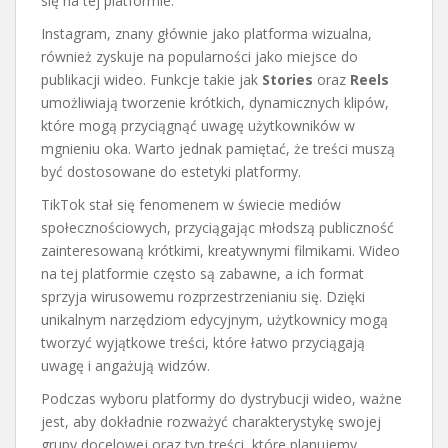
się na tej platformie.
Instagram, znany głównie jako platforma wizualna,
również zyskuje na popularności jako miejsce do
publikacji wideo. Funkcje takie jak
Stories
oraz
Reels
umożliwiają tworzenie krótkich, dynamicznych klipów,
które mogą przyciągnąć uwagę użytkowników w
mgnieniu oka. Warto jednak pamiętać, że treści muszą
być dostosowane do estetyki platformy.
TikTok stał się fenomenem w świecie mediów
społecznościowych, przyciągając młodszą publiczność
zainteresowaną krótkimi, kreatywnymi filmikami. Wideo
na tej platformie często są zabawne, a ich format
sprzyja wirusowemu rozprzestrzenianiu się. Dzięki
unikalnym narzędziom edycyjnym, użytkownicy mogą
tworzyć wyjątkowe treści, które łatwo przyciągają
uwagę i angażują widzów.
Podczas wyboru platformy do dystrybucji wideo, ważne
jest, aby dokładnie rozważyć charakterystykę swojej
grupy docelowej oraz typ treści, które planujemy