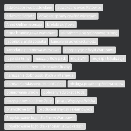
adwokat prawo budowlane
adwokat rozwód Katowice
adwokat Sieradz
adwokat sprawy cywilne warszawa
Anno Online recenzja
breloki akrylowe
firma brandingowa warszawa
jak samemu pozycjonować stronę
Japońskie znaki zodiaku
kancelaria adwokacka łódź
kancelaria patentowa warszawa
korepetycje z fizyki Warszawa
logo dla firmy
maszyny flow pack
moje BMI
moje ip i lokalizacja
multi multi najczęściej losowane liczby
naruszenie dóbr osobistych w internecie
naruszenie własności intelektualnej
obsługa prawna spółek wrocław
opiniowanie umów
polecany adwokat z łodzi
pozycjonowanie stron Żory
praca Wręczyca Wielka
prawidłowe bmi
producent smyczy reklamowych
Projektowanie logo dla firm w Warszawie
Projektowanie logo dla kancelarii adwokackich