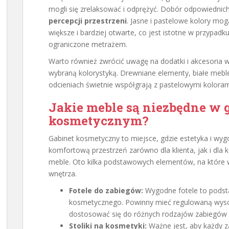
mogli się zrelaksować i odprężyć. Dobór odpowiednic
percepcji przestrzeni
. Jasne i pastelowe kolory mo
większe i bardziej otwarte, co jest istotne w przypad
ograniczone metrażem.
Warto również zwrócić uwagę na dodatki i akcesoria w
wybraną kolorystyką. Drewniane elementy, białe meble
odcieniach świetnie współgrają z pastelowymi kolorami 
Jakie meble są niezbędne w 
kosmetycznym?
Gabinet kosmetyczny to miejsce, gdzie estetyka i wy
komfortową przestrzeń zarówno dla klienta, jak i dla
meble. Oto kilka podstawowych elementów, na które w
wnętrza.
Fotele do zabiegów:
Wygodne fotele to pods
kosmetycznego. Powinny mieć regulowaną wysok
dostosować się do różnych rodzajów zabiegów o
Stoliki na kosmetyki:
Ważne jest, aby każdy z