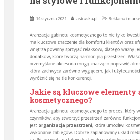
na stylowe i funkcjonaln
14 stycznia 2021
astruska.pl
Reklama i marke
Aranżacja gabinetu kosmetycznego to nie tylko kwestia
ma kluczowe znaczenie dla komfortu klientów oraz e
wnętrza powinny sprzyjać relaksowi, dlatego ważny je
dodatków, które tworzą harmonijną przestrzeń. Właśc
przemyślane akcesoria mogą znacząco poprawić atmos
która zachwyca zarówno wyglądem, jak i użyteczności
wyróżnić się na tle konkurencji.
Jakie są kluczowe elementy 
kosmetycznego?
Aranżacja gabinetu kosmetycznego to proces, który w
czynników, aby stworzyć przestrzeń zarówno funkcjon
jest
organizacja przestrzeni
, która umożliwi kosme
wykonanie zabiegów. Dobrze zaplanowany układ mebli, t
szafki, pozwala na łatwy dostęp do niezbędnych narzę