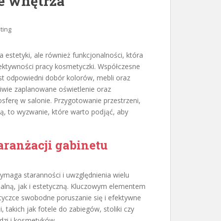
e wnętrza
ting
 estetyki, ale również funkcjonalności, która
fektywności pracy kosmetyczki. Współczesne
st odpowiedni dobór kolorów, mebli oraz
iwie zaplanowane oświetlenie oraz
ferę w salonie. Przygotowanie przestrzeni,
ą, to wyzwanie, które warto podjąć, aby
aranżacji gabinetu
ymaga staranności i uwzględnienia wielu
alną, jak i estetyczną. Kluczowym elementem
tyczce swobodne poruszanie się i efektywne
akich jak fotele do zabiegów, stoliki czy
dzi i kosmetyków.