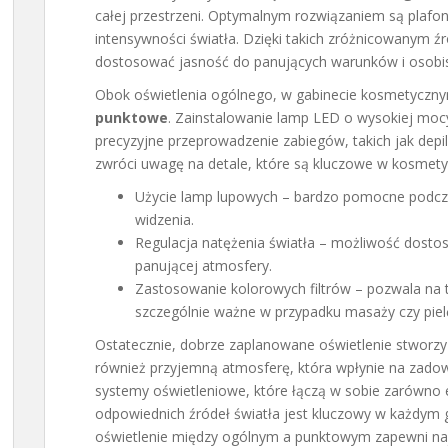
całej przestrzeni. Optymalnym rozwiązaniem są plafon
intensywności światła. Dzięki takich zróżnicowanym 
dostosować jasność do panujących warunków i osobist
Obok oświetlenia ogólnego, w gabinecie kosmetyczny
punktowe
. Zainstalowanie lamp LED o wysokiej mocy
precyzyjne przeprowadzenie zabiegów, takich jak depil
zwróci uwagę na detale, które są kluczowe w kosmety
Użycie lamp lupowych – bardzo pomocne podc
widzenia.
Regulacja natężenia światła – możliwość dosto
panującej atmosfery.
Zastosowanie kolorowych filtrów – pozwala na t
szczególnie ważne w przypadku masaży czy pielę
Ostatecznie, dobrze zaplanowane oświetlenie stworzy n
również przyjemną atmosferę, która wpłynie na zado
systemy oświetleniowe, które łączą w sobie zarówno 
odpowiednich źródeł światła jest kluczowy w każdy
oświetlenie między ogólnym a punktowym zapewni naj