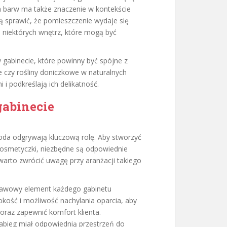
h barw ma także znaczenie w kontekście
gą sprawić, że pomieszczenie wydaje się
ku niektórych wnętrz, które mogą być
 gabinecie, które powinny być spójne z
 czy rośliny doniczkowe w naturalnych
i podkreślają ich delikatność.
gabinecie
goda odgrywają kluczową rolę. Aby stworzyć
 kosmetyczki, niezbędne są odpowiednie
arto zwrócić uwagę przy aranżacji takiego
tawowy element każdego gabinetu
ość i możliwość nachylania oparcia, aby
raz zapewnić komfort klienta.
abieg miał odpowiednią przestrzeń do