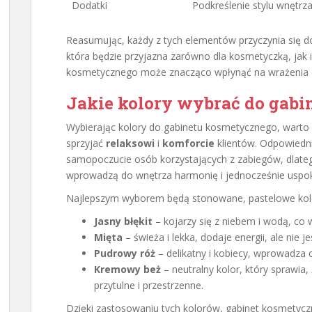
Dodatki
Podkreślenie stylu wnętrz
Reasumując, każdy z tych elementów przyczynia się 
która będzie przyjazna zarówno dla kosmetyczką, jak i
kosmetycznego może znacząco wpłynąć na wrażenia es
Jakie kolory wybrać do gab
Wybierając kolory do gabinetu kosmetycznego, warto 
sprzyjać
relaksowi
i
komforcie
klientów. Odpowiedn
samopoczucie osób korzystających z zabiegów, dlateg
wprowadzą do wnętrza harmonię i jednocześnie uspok
Najlepszym wyborem będą stonowane, pastelowe kolor
Jasny błękit
– kojarzy się z niebem i wodą, co
Mięta
– świeża i lekka, dodaje energii, ale nie je
Pudrowy róż
– delikatny i kobiecy, wprowadza c
Kremowy beż
– neutralny kolor, który sprawia,
przytulne i przestrzenne.
Dzięki zastosowaniu tych kolorów, gabinet kosmetyczny