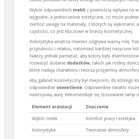
Wybór odpowiednich
mebli
z pewnością wpływa na wr
wygodne, a jednocześnie estetyczne, co może podnie
zwrócić uwagę na materiały, z których są wykonane, 
czystości, co jest kluczowe w branży kosmetycznej.
Kolorystyka wnętrza również odgrywa ważną rolę. P
przytulności i relaksu, natomiast bardziej nasycone k
Należy jednak pamiętać, aby kolory były zharmonizow
rozważyć dodanie
dodatków
, takich jak rośliny don
które nadają charakteru i tworzą przyjemną atmosferę
Aby gabinet kosmetyczny był miejscem, do którego kl
odpowiednie
oświetlenie
. Odpowiednie światło może
nastrojową aurę. Rekomenduje się stosowanie lamp o c
Element aranżacji
Znaczenie
Wybór mebli
Komfort pracy i estetyka
Kolorystyka
Tworzenie atmosfery