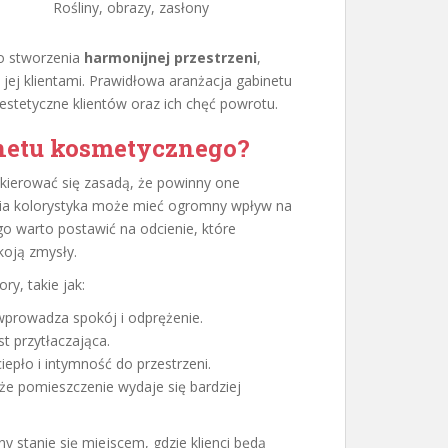
a
Rośliny, obrazy, zasłony
do stworzenia
harmonijnej przestrzeni
,
 jej klientami. Prawidłowa aranżacja gabinetu
tetyczne klientów oraz ich chęć powrotu.
inetu kosmetycznego?
kierować się zasadą, że powinny one
ia kolorystyka może mieć ogromny wpływ na
o warto postawić na odcienie, które
oją zmysły.
y, takie jak:
 wprowadza spokój i odprężenie.
st przytłaczająca.
iepło i intymność do przestrzeni.
 że pomieszczenie wydaje się bardziej
 stanie się miejscem, gdzie klienci będą